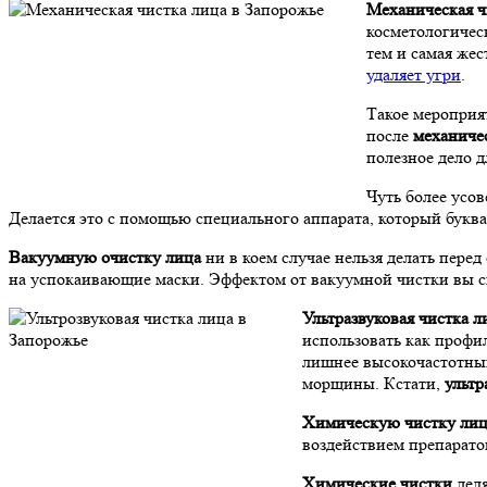
Механическая ч
косметологичес
тем и самая жес
удаляет угри
.
Такое мероприя
после
механиче
полезное дело 
Чуть более усо
Делается это с помощью специального аппарата, который буквал
Вакуумную очистку лица
ни в коем случае нельзя делать пере
на успокаивающие маски. Эффектом от вакуумной чистки вы с
Ультразвуковая чистка л
использовать как профил
лишнее высокочастотным
морщины. Кстати,
ультр
Химическую чистку лиц
воздействием препарато
Химические чистки
деля