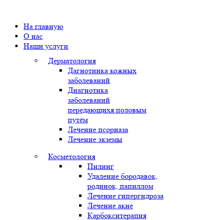
На главную
О нас
Наши услуги
Дерматология
Дагнотиика кожных
заболеваний
Диагнотика
заболеваний
передающихя половым
путём
Лечение псориаза
Лечение экземы
Косметология
Пилинг
Удаление бородавок,
родинок, папиллом
Лечение гипергидроза
Лечение акне
Карбокситерапия