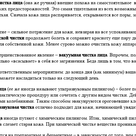
истка лица
(она же ручная) внешне похожа на самостоятельное 
ких предосторожностей. Это самая тщательная из всех возможны
ткая. Сначала кожа лица распаривается, открываются все поры, 
тие – сильное потрясение для кожи, невзирая на все успокаива
ской чистки
продолжает болеть и сохраняет красноту еще пару дн
для собственной кожи. Менее сурово можно очистить кожу аппа
вершенствованное явление –
вакуумная чистка лица
. Впрочем, п
ьно «всасывает» в себя все загрязнения. Беда лишь в том, что в
д ответственным мероприятием: до конца дня (как минимум) ваша
можете насладиться только на следующий день.
ица
(ее же иногда называют ультразвуковым пилингом) – более п
актическую процедуру или сочетать с другим видом чистки. Дей
и колебаниями. Таким способом эвакуируются ороговевшие кле
азвуковая чистка
отлично подходит для кожи, начинающей увядат
а
иногда путают с химическим пилингом. Итак, химический пили
в слезает старая кожа. При химической чистке вещества проника
тся на препаратные и ферментные – в зависимости от того, чем 