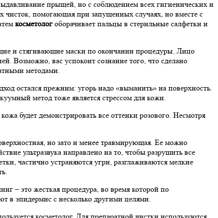
выдавливание прыщей, но с соблюдением всех гигиенических и
х чисток, помогающая при запущенных случаях, но вместе с
затем
косметолог
оборачивает пальцы в стерильные салфетки и
ющие и стягивающие маски по окончании процедуры. Лицо
ей. Возможно, вас успокоит сознание того, что сделано
ратными методами.
одход остался прежним: угорь надо «выманить» на поверхность.
акуумный метод тоже является стрессом для кожи.
 кожа будет демонстрировать все оттенки розового. Несмотря
оверхностная, но зато и менее травмирующая. Ее можно
ствие ультразвука направлено на то, чтобы разрушить все
тки, частично устраняются угри, разглаживаются мелкие
ь.
нг – это жесткая процедура, во время которой по
ют в эпидермис с несколько другими целями.
пользуется косметолог. Для препаратной чистки используются