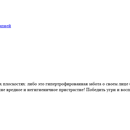
апией
 плоскостях: либо это гипертрофированная забота о своем лице
не вредное и негигиеничное пристрастие! Победить угри и вос