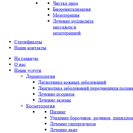
Чистка лица
Биоревитализация
Мезотерапия
Лечение целлюлита
массажем и
мезотерапией
Сертификаты
Наши контакты
На главную
О нас
Наши услуги
Дерматология
Дагнотиика кожных заболеваний
Диагнотика заболеваний передающихя полов
Лечение псориаза
Лечение экземы
Косметология
Пилинг
Удаление бородавок, родинок, папилло
Лечение гипергидроза
Лечение акне