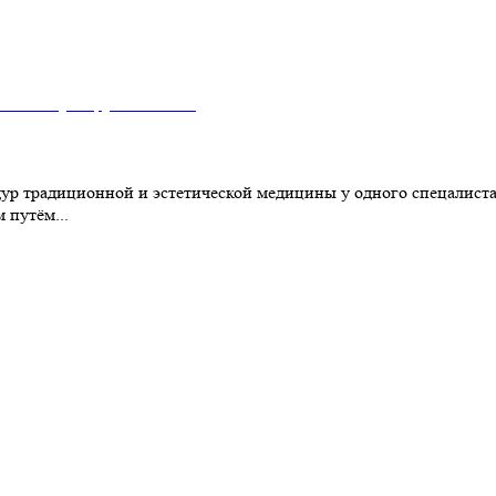
нских наук Кружнова Е.В.
ур традиционной и эстетической медицины у одного спецалиста.
 путём...