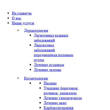
На главную
О нас
Наши услуги
Дерматология
Дагнотиика кожных
заболеваний
Диагнотика
заболеваний
передающихя половым
путём
Лечение псориаза
Лечение экземы
Косметология
Пилинг
Удаление бородавок,
родинок, папиллом
Лечение гипергидроза
Лечение акне
Карбокситерапия