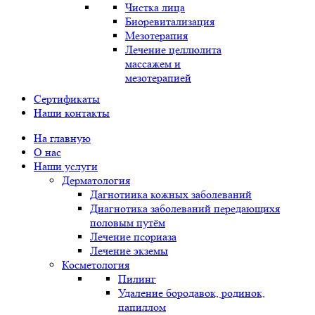
Чистка лица
Биоревитализация
Мезотерапия
Лечение целлюлита
массажем и
мезотерапией
Сертификаты
Наши контакты
На главную
О нас
Наши услуги
Дерматология
Дагнотиика кожных заболеваний
Диагнотика заболеваний передающихя
половым путём
Лечение псориаза
Лечение экземы
Косметология
Пилинг
Удаление бородавок, родинок,
папиллом